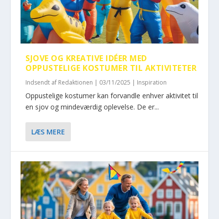
SJOVE OG KREATIVE IDÉER MED
OPPUSTELIGE KOSTUMER TIL AKTIVITETER
Indsendt af
Redaktionen
|
03/11/2025
|
Inspiration
Oppustelige kostumer kan forvandle enhver aktivitet til
en sjov og mindeværdig oplevelse. De er...
LÆS MERE