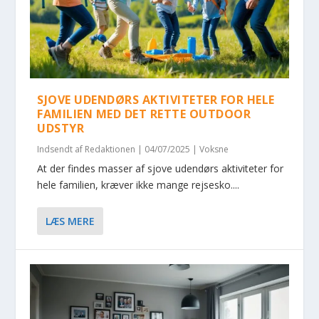
SJOVE UDENDØRS AKTIVITETER FOR HELE
FAMILIEN MED DET RETTE OUTDOOR
UDSTYR
Indsendt af
Redaktionen
|
04/07/2025
|
Voksne
At der findes masser af sjove udendørs aktiviteter for
hele familien, kræver ikke mange rejsesko....
LÆS MERE